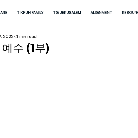
 ARE
TIKKUN FAMILY
TG JERUSALEM
ALIGNMENT
RESOUR
9, 2022
4 min read
 예수 (1부)