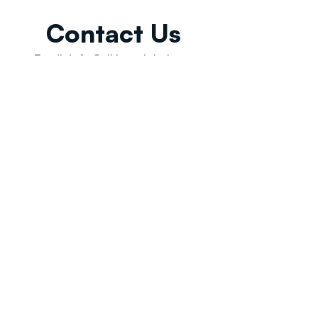
Contact Us
Email:
info@tikkunglobal.org
Member
Accredited.
Copyright © 2026
Tikkun Global
. All rights reserved
|
Privacy Policy | Developed by
Oceans