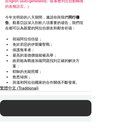
(English (auto-generated),  銀幕會列出自動轉換
的各種語言。)
今年光明節的八天期間，邀請你與我們
同行禱
告
。觀看亞設深入剖析八項重要的禱告，我們現
在都可以為親愛的阿拉伯朋友和鄰舍祈禱：
祝福阿拉伯信徒；
免於邪惡的伊斯蘭聖戰；
保護無辜者；
最高的道德價值能被高舉；
政府能為戰後加薩問題找到正確的解決方
案；
耶穌的光能照耀；
救恩傾倒；
與溫和阿拉伯國家的合作關係不斷發展。
繁體中文 (Traditional)