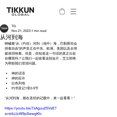
TG
Nov 21, 2023
1 min read
从河到海
呐喊着“从（约但）河到（地中）海，巴勒斯坦会
得着自由”的声音正在中东、欧洲、美国以及全球
媒体回响着。但是，你知道这一句话的真正出处
在哪里吗？让我们一起收看这段短片，艾立耶将
为帮助我们澄清问题。
神的话语
神的应许
以色列地
约书亚记1章2-5节
“从河到海，都在圣经的记载中，来一起看看！”
https://youtu.be/7zAguu25VsE?
si=bItJJcW9pSwwgKhi