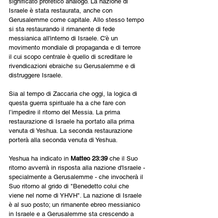
significato profetico analogo. La nazione di 
Israele è stata restaurata, anche con 
Gerusalemme come capitale. Allo stesso tempo 
si sta restaurando il rimanente di fede 
messianica all'interno di Israele. C'è un 
movimento mondiale di propaganda e di terrore 
il cui scopo centrale è quello di screditare le 
rivendicazioni ebraiche su Gerusalemme e di 
distruggere Israele.
Sia al tempo di Zaccaria che oggi, la logica di 
questa guerra spirituale ha a che fare con 
l’impedire il ritorno del Messia. La prima 
restaurazione di Israele ha portato alla prima 
venuta di Yeshua. La seconda restaurazione 
porterà alla seconda venuta di Yeshua.
Yeshua ha indicato in 
Matteo 23:39
 che il Suo 
ritorno avverrà in risposta alla nazione d'Israele - 
specialmente a Gerusalemme - che invocherà il 
Suo ritorno al grido di "Benedetto colui che 
viene nel nome di YHVH". La nazione di Israele 
è al suo posto; un rimanente ebreo messianico 
in Israele e a Gerusalemme sta crescendo a 