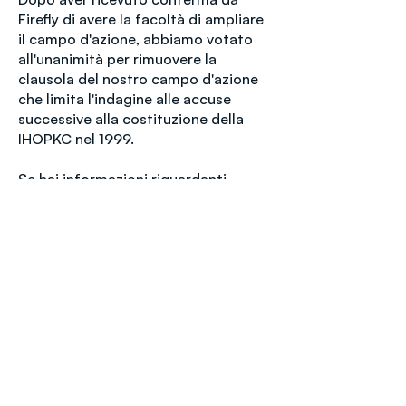
Firefly di avere la facoltà di ampliare
il campo d'azione, abbiamo votato
all'unanimità per rimuovere la
clausola del nostro campo d'azione
che limita l'indagine alle accuse
successive alla costituzione della
IHOPKC nel 1999.
Se hai informazioni riguardanti
eventuali accuse o se sei vittima di
abusi sessuali o cattiva condotta
prima del 1999, non esitare a
contattare Jim Holler al numero
1-
717-752-4219
o tramite il sondaggio:
https://www.fireflyisai.com/ihopkc
.
4
. Se credi in questo progetto, ti
invitiamo a unirti a noi
finanziariamente
cliccando qui
.
Tikkun si è impegnato a sostenere il